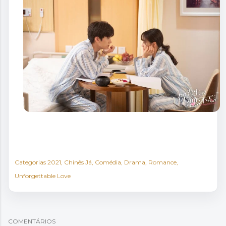
Categorias
2021
Chinês Já
Comédia
Drama
Romance
Unforgettable Love
COMENTÁRIOS