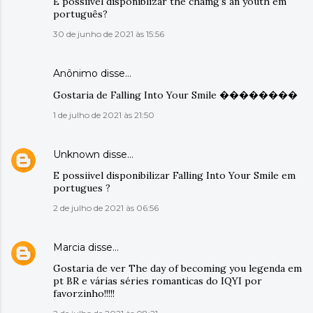
É possiível disponiblizar the chamg's an youth em
português?
30 de junho de 2021 às 15:56
Anônimo disse…
Gostaria de Falling Into Your Smile ��������
1 de julho de 2021 às 21:50
Unknown
disse…
E possiivel disponibilizar Falling Into Your Smile em
portugues ?
2 de julho de 2021 às 06:56
Marcia
disse…
Gostaria de ver The day of becoming you legenda em
pt BR e várias séries romanticas do IQYI por
favorzinho!!!!!