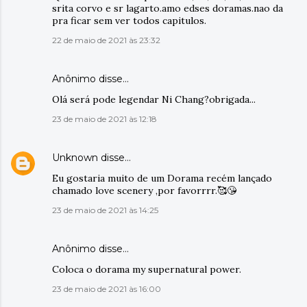
srita corvo e sr lagarto.amo edses doramas.nao da
pra ficar sem ver todos capitulos.
22 de maio de 2021 às 23:32
Anônimo disse…
Olá será pode legendar Ni Chang?obrigada...
23 de maio de 2021 às 12:18
Unknown
disse…
Eu gostaria muito de um Dorama recém lançado
chamado love scenery ,por favorrrr.🥰😘
23 de maio de 2021 às 14:25
Anônimo disse…
Coloca o dorama my supernatural power.
23 de maio de 2021 às 16:00