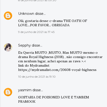
8 de junho de 2021 às 09:30
Unknown
disse…
Olá, gostaria desse c-drama THE OATH OF
LOVE....POR FAVOR... OBRIGADA
9 de junho de 2021 às 17:45
Sepphy
disse…
Eu Queria MUITO ,MUITO, Mas MUITO mesmo o
drama Royal Highness (2018) , não consigo encontrar
em nenhum lugar, achei apenas as raws >.<
link do Mydramalist
https://mydramalist.com/20608-royal-highness
10 de junho de 2021 às 19:10
yasmim
disse…
GOSTARIA DE POISONED LOVE E TAMBEM
PRAMOOK