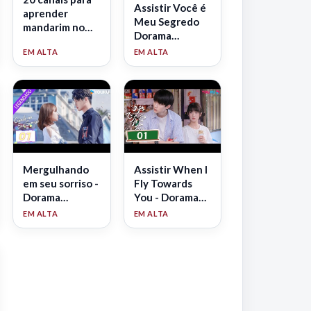
Assistir Você é
aprender
Meu Segredo
mandarim no
Dorama
YouTube — do
Legendado
zero ao
avançado
(2026)
Mergulhando
Assistir When I
em seu sorriso -
Fly Towards
Dorama
You - Dorama
Legendado
Legendado