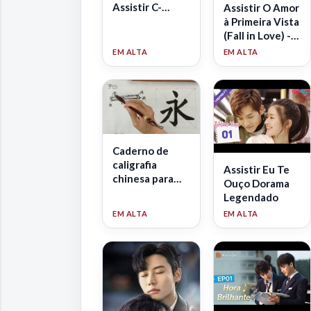
Assistir C-
Assistir O Amor
Dramas em
à Primeira Vista
português!
(Fall in Love) -
Dorama
Legendado
Caderno de
caligrafia
Assistir Eu Te
chinesa para
Ouço Dorama
praticar
Legendado
ideogramas -
PDF para
download