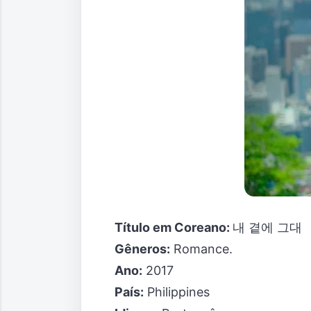
Título em Coreano:
내 곁에 그대
Gêneros:
Romance.
Ano:
2017
País:
Philippines