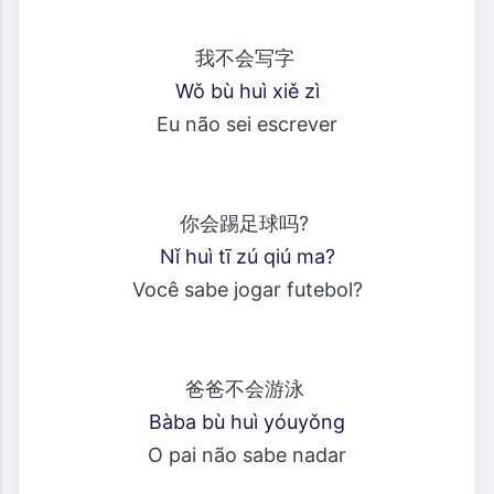
我不会写字
Wǒ bù huì xiě zì
Eu não sei escrever
你会踢足球吗?
Nǐ huì tī zú qiú ma?
Você sabe jogar futebol?
爸爸不会游泳
Bàba bù huì yóuyǒng
O pai não sabe nadar