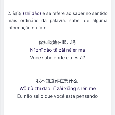
2. 知道
(zhī dào)
é se refere ao saber no sentido
mais ordinário da palavra: saber de alguma
informação ou fato.
你知道她在哪儿吗
Nǐ zhī dào tā zài nǎ'er ma
Você sabe onde ela está?
我不知道你在想什么
Wǒ bù zhī dào nǐ zài xiǎng shén me
Eu não sei o que você está pensando