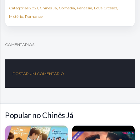
Categorias
2021
Chinês Já
Comédia
Fantasia
Love Crossed
Mistério
Romance
COMENTÁRIOS
POSTAR UM COMENTÁRIO
Popular no Chinês Já