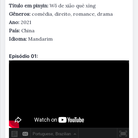
Título em pinyin:
Wǒ de xiǎo què xìng
Gêneros:
comédia, direito, romance, drama
Ano:
2021
País:
China
Idioma:
Mandarim
Episódio 01: