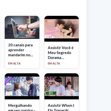
20 canais para
Assistir Você é
aprender
Meu Segredo
mandarim no
Dorama
YouTube — do
Legendado
zero ao
avançado
(2026)
Mergulhando
Assistir When I
em seu sorriso -
Fly Towards