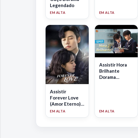
praticar
Legendado
ideogramas -
PDF para
download
Assistir Hora
Brilhante
Dorama
Legendado
Assistir
Forever Love
(Amor Eterno)
Dorama
Dublado