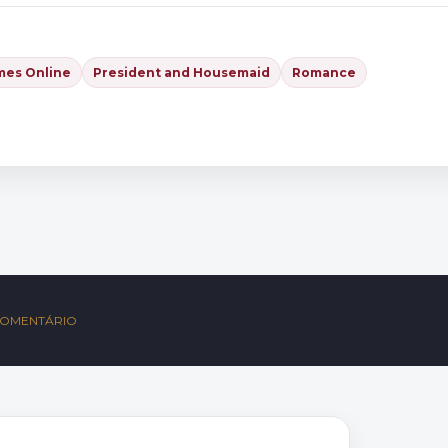
mes Online
President and Housemaid
Romance
S
COMENTÁRIO