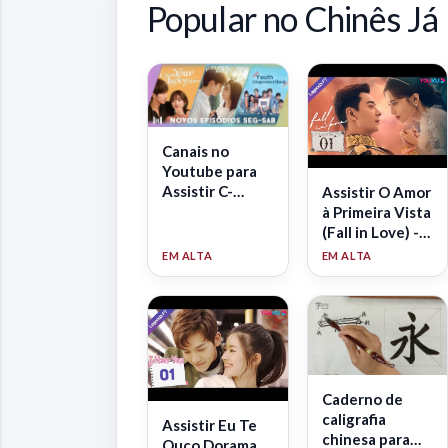
Popular no Chinês Já
Canais no
Youtube para
Assistir C-
Assistir O Amor
Dramas em
à Primeira Vista
português!
(Fall in Love) -
Dorama
Legendado
Caderno de
caligrafia
Assistir Eu Te
chinesa para
Ouço Dorama