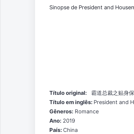
Sinopse de President and House
Título original:
霸道总裁之贴身保
Título em inglês:
President and 
Gêneros:
Romance
Ano:
2019
País:
China