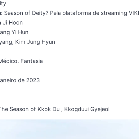
ity
: Season of Deity? Pela plataforma de streaming VIK
m Ji Hoon
Kang Yi Hun
 Hyang, Kim Jung Hyun
édico, Fantasia
Janeiro de 2023
e Season of Kkok Du , Kkogduui Gyejeol