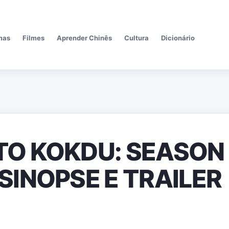
Pular para o conteúdo principal
mas
Filmes
Aprender Chinês
Cultura
Dicionário
 KOKDU: SEASON O
INOPSE E TRAILER