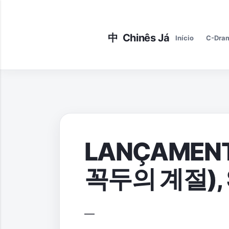
Início
C-Dra
LANÇAMENTO
꼭두의 계절), S