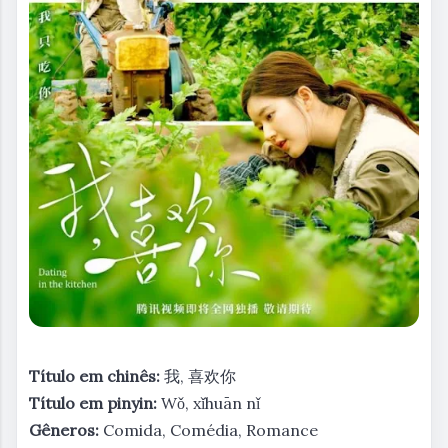
Título em chinês:
我, 喜欢你
Título em pinyin:
Wǒ, xǐhuān nǐ
Gêneros:
Comida, Comédia, Romance