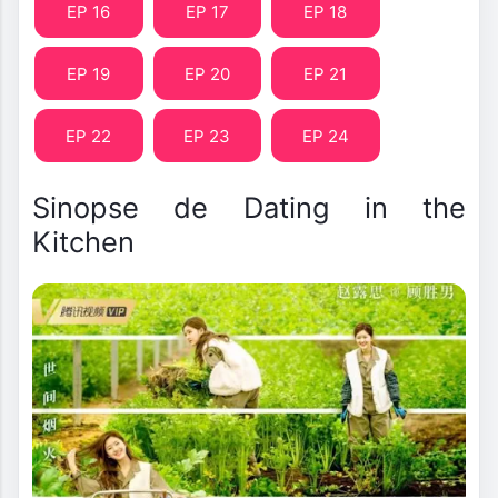
EP 16
EP 17
EP 18
EP 19
EP 20
EP 21
EP 22
EP 23
EP 24
Sinopse de Dating in the
Kitchen