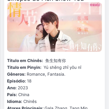
Título em Chinês:
鱼生知有你
Titulo em Pinyin:
Yú shēng zhī yǒu nǐ
Gêneros:
Romance, Fantasia.
Episódio:
18
Ano:
2023
País:
China
Idioma:
Chinês
Atores Principais:
Gala Zhang, Tang Min