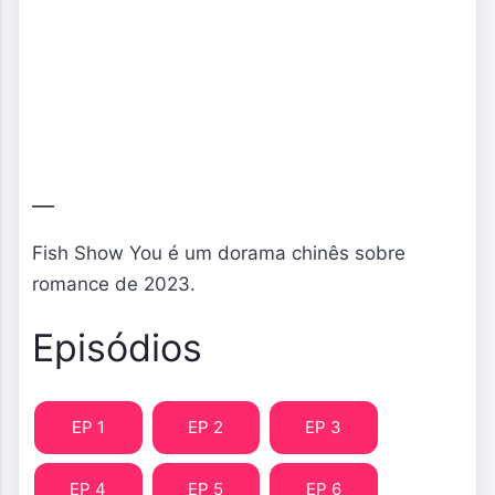
Fish Show You é um dorama chinês sobre
romance de 2023.
Episódios
EP 1
EP 2
EP 3
EP 4
EP 5
EP 6