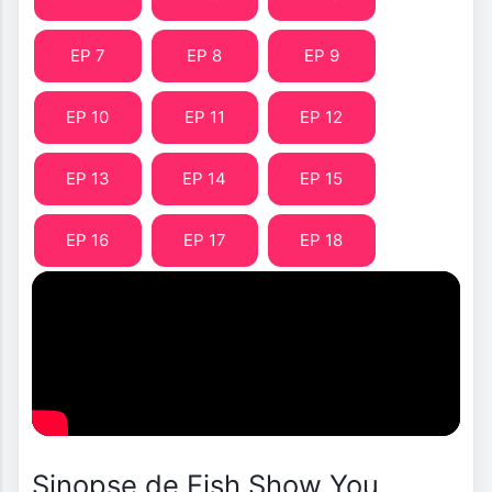
EP 7
EP 8
EP 9
EP 10
EP 11
EP 12
EP 13
EP 14
EP 15
EP 16
EP 17
EP 18
Sinopse de Fish Show You