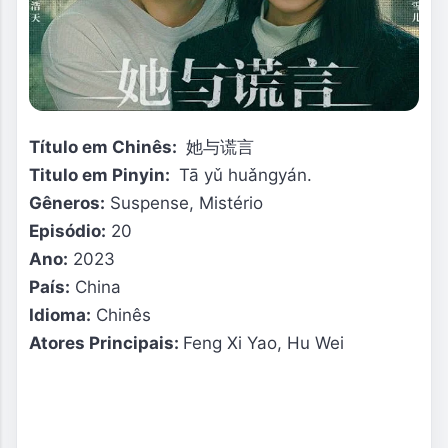
Título em Chinês:
她与谎言
Titulo em Pinyin:
Tā yǔ huǎngyán.
Gêneros:
Suspense, Mistério
Episódio:
20
Ano:
2023
País:
China
Idioma:
Chinês
Atores Principais:
Feng Xi Yao, Hu Wei