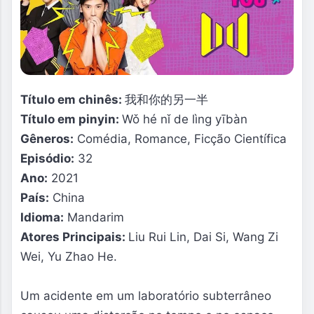
Título em chinês:
我和你的另一半
Título em pinyin:
Wǒ hé nǐ de lìng yībàn
Gêneros:
Comédia, Romance, Ficção Científica
Episódio:
32
Ano:
2021
País:
China
Idioma:
Mandarim
Atores Principais:
Liu Rui Lin, Dai Si, Wang Zi
Wei, Yu Zhao He.
Um acidente em um laboratório subterrâneo