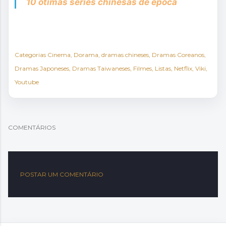
10 ótimas series chinesas de época
Categorias
Cinema
Dorama
dramas chineses
Dramas Coreanos
Dramas Japoneses
Dramas Taiwaneses
Filmes
Listas
Netflix
Viki
Youtube
COMENTÁRIOS
POSTAR UM COMENTÁRIO