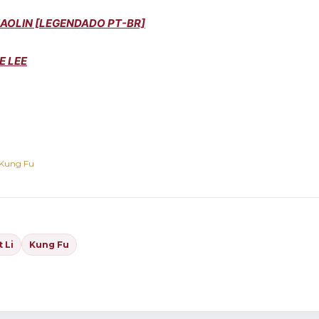
OLIN [LEGENDADO PT-BR]
E LEE
Kung Fu
t Li
Kung Fu