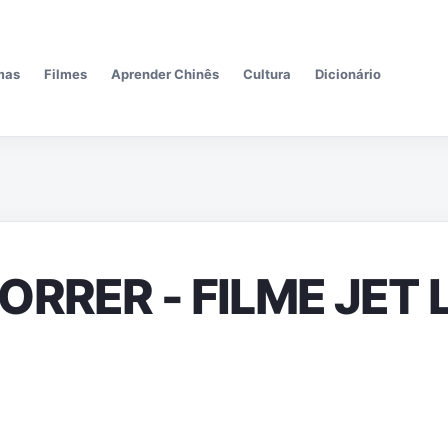
Pular para o conteúdo principal
mas
Filmes
Aprender Chinês
Cultura
Dicionário
RRER - FILME JET 