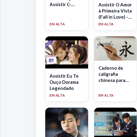
Assistir C-
Assistir O Amor
Dramas em
à Primeira Vista
português!
(Fall in Love) -
Dorama
Legendado
Caderno de
caligrafia
Assistir Eu Te
chinesa para
Ouço Dorama
praticar
Legendado
ideogramas -
PDF para
download