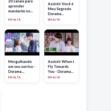
20 canais para
Assistir Você é
aprender
Meu Segredo
mandarim no
Dorama
YouTube — do
Legendado
zero ao
avançado
(2026)
Mergulhando
Assistir When I
em seu sorriso -
Fly Towards
Dorama
You - Dorama
Legendado
Legendado